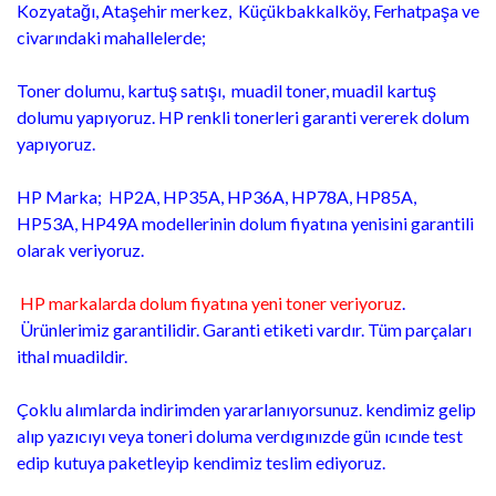
Kozyatağı, Ataşehir merkez, Küçükbakkalköy, Ferhatpaşa ve
civarındaki mahallelerde;
Toner dolumu, kartuş satışı, muadil toner, muadil kartuş
dolumu yapıyoruz. HP renkli tonerleri garanti vererek dolum
yapıyoruz.
HP Marka; HP2A, HP35A, HP36A, HP78A, HP85A,
HP53A, HP49A modellerinin dolum fiyatına yenisini garantili
olarak veriyoruz.
HP markalarda dolum fiyatına yeni toner veriyoruz
.
Ürünlerimiz garantilidir. Garanti etiketi vardır. Tüm parçaları
ithal muadildir.
Çoklu alımlarda indirimden yararlanıyorsunuz. kendimiz gelip
alıp yazıcıyı veya toneri doluma verdıgınızde gün ıcınde test
edip kutuya paketleyip kendimiz teslim ediyoruz.