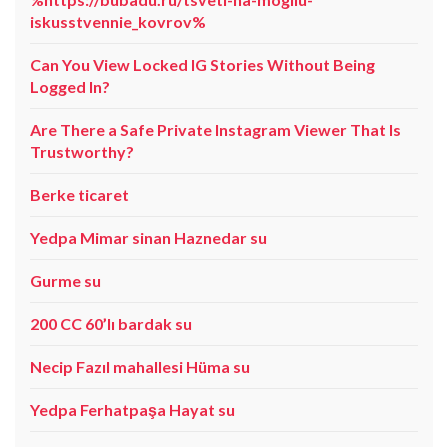
iskusstvennie_kovrov%
Can You View Locked IG Stories Without Being
Logged In?
Are There a Safe Private Instagram Viewer That Is
Trustworthy?
Berke ticaret
Yedpa Mimar sinan Haznedar su
Gurme su
200 CC 60’lı bardak su
Necip Fazıl mahallesi Hüma su
Yedpa Ferhatpaşa Hayat su