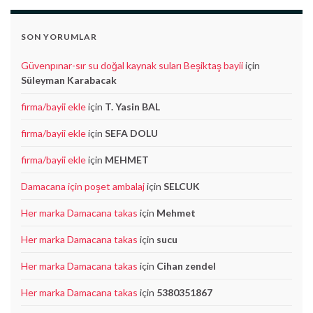
SON YORUMLAR
Güvenpınar-sır su doğal kaynak suları Beşiktaş bayii
için
Süleyman Karabacak
firma/bayii ekle
için
T. Yasin BAL
firma/bayii ekle
için
SEFA DOLU
firma/bayii ekle
için
MEHMET
Damacana için poşet ambalaj
için
SELCUK
Her marka Damacana takas
için
Mehmet
Her marka Damacana takas
için
sucu
Her marka Damacana takas
için
Cihan zendel
Her marka Damacana takas
için
5380351867