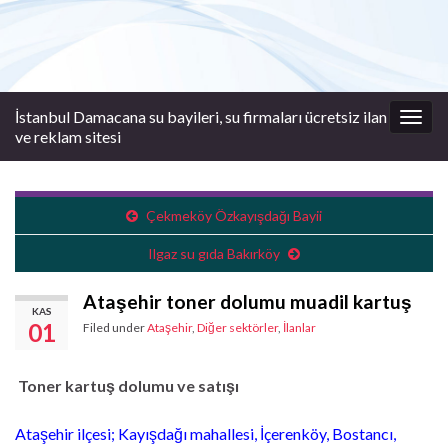
İstanbul Damacana su bayileri, su firmaları ücretsiz ilan
Togg
ve reklam sitesi
navig
Çekmeköy Özkayışdağı Bayii
Ilgaz su gıda Bakırköy
Ataşehir toner dolumu muadil kartuş
KAS
01
Filed under
Ataşehir
,
Diğer sektörler
,
İlanlar
Toner kartuş dolumu ve satışı
Ataşehir ilçesi; Kayışdağı mahallesi, İçerenköy, Bostancı,