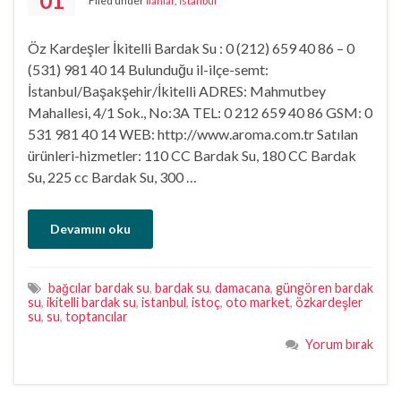
01
Filed under
İlanlar
,
İstanbul
Öz Kardeşler İkitelli Bardak Su : 0 (212) 659 40 86 – 0
(531) 981 40 14 Bulunduğu il-ilçe-semt:
İstanbul/Başakşehir/İkitelli ADRES: Mahmutbey
Mahallesi, 4/1 Sok., No:3A TEL: 0 212 659 40 86 GSM: 0
531 981 40 14 WEB: http://www.aroma.com.tr Satılan
ürünleri-hizmetler: 110 CC Bardak Su, 180 CC Bardak
Su, 225 cc Bardak Su, 300 …
Devamını oku
bağcılar bardak su
,
bardak su
,
damacana
,
güngören bardak
su
,
ikitelli bardak su
,
istanbul
,
istoç
,
oto market
,
özkardeşler
su
,
su
,
toptancılar
Yorum bırak