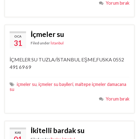
Yorum bırak
İçmeler su
OCA
31
Filed under
İstanbul
İÇMELER SU TUZLA/İSTANBUL EŞME,FUSKA 0552
491 69 69
içmeler su
,
içmeler su bayileri
,
maltepe içmeler damacana
su
Yorum bırak
İkitelli bardak su
KAS