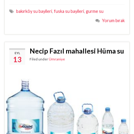
bakırköy su bayileri
,
fuska su bayileri
,
gurme su
Yorum bırak
Necip Fazıl mahallesi Hüma su
EYL
13
Filed under
Ümraniye