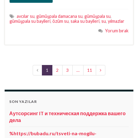
avcılar su
,
gümüşpala damacana su
,
gümüşpala su
,
gümüşpala su bayileri
,
özüm su
,
saka su bayileri
,
su
,
yılmazlar
Yorum bırak
1
2
3
…
11
SON YAZILAR
Аутсорсинг IT и техническая поддержка вашего
дела
%https://bubadu.ru/tsveti-na-mogilu-