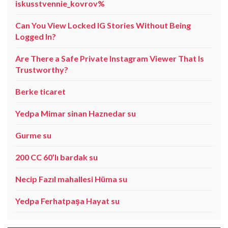
iskusstvennie_kovrov%
Can You View Locked IG Stories Without Being
Logged In?
Are There a Safe Private Instagram Viewer That Is
Trustworthy?
Berke ticaret
Yedpa Mimar sinan Haznedar su
Gurme su
200 CC 60’lı bardak su
Necip Fazıl mahallesi Hüma su
Yedpa Ferhatpaşa Hayat su