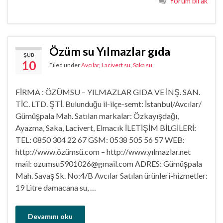
Yorum bırak
Özüm su Yılmazlar gıda
ŞUB
10
Filed under
Avcılar
,
Lacivert su
,
Saka su
FİRMA : ÖZÜMSU – YILMAZLAR GIDA VE İNŞ. SAN.
TİC. LTD. ŞTİ. Bulunduğu il-ilçe-semt: İstanbul/Avcılar/
Gümüşpala Mah. Satılan markalar: Özkayışdağı,
Ayazma, Saka, Lacivert, Elmacık İLETİŞİM BİLGİLERİ:
TEL: 0850 304 22 67 GSM: 0538 505 56 57 WEB:
http://www.özümsü.com – http://www.yılmazlar.net
mail: ozumsu5901026@gmail.com ADRES: Gümüşpala
Mah. Savaş Sk. No:4/B Avcılar Satılan ürünleri-hizmetler:
19 Litre damacana su, …
Devamını oku