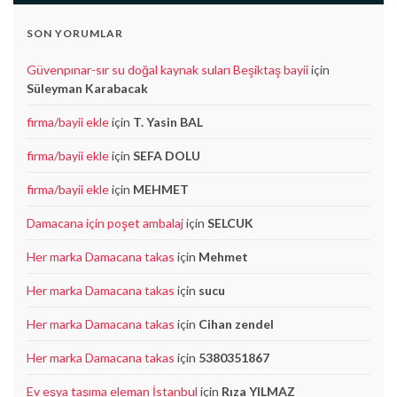
SON YORUMLAR
Güvenpınar-sır su doğal kaynak suları Beşiktaş bayii
için
Süleyman Karabacak
firma/bayii ekle
için
T. Yasin BAL
firma/bayii ekle
için
SEFA DOLU
firma/bayii ekle
için
MEHMET
Damacana için poşet ambalaj
için
SELCUK
Her marka Damacana takas
için
Mehmet
Her marka Damacana takas
için
sucu
Her marka Damacana takas
için
Cihan zendel
Her marka Damacana takas
için
5380351867
Ev eşya taşıma eleman İstanbul
için
Rıza YILMAZ