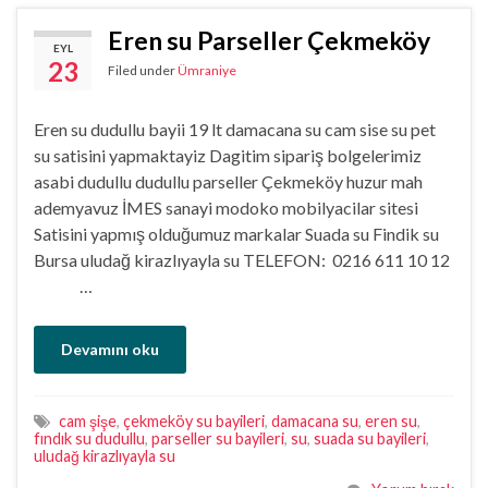
Eren su Parseller Çekmeköy
EYL
23
Filed under
Ümraniye
Eren su dudullu bayii 19 lt damacana su cam sise su pet
su satisini yapmaktayiz Dagitim sipariş bolgelerimiz
asabi dudullu dudullu parseller Çekmeköy huzur mah
ademyavuz İMES sanayi modoko mobilyacilar sitesi
Satisini yapmış olduğumuz markalar Suada su Findik su
Bursa uludağ kirazlıyayla su TELEFON: 0216 611 10 12
…
Devamını oku
cam şişe
,
çekmeköy su bayileri
,
damacana su
,
eren su
,
fındık su dudullu
,
parseller su bayileri
,
su
,
suada su bayileri
,
uludağ kirazlıyayla su