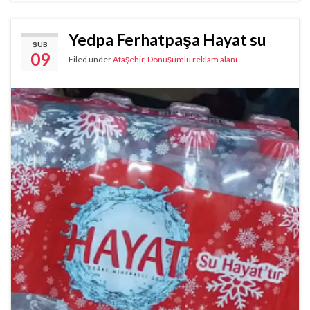
Yedpa Ferhatpaşa Hayat su
ŞUB
09
Filed under
Ataşehir
,
Dönüşümlü reklam alanı