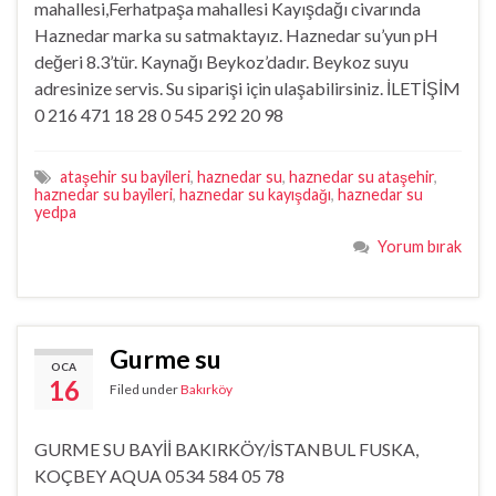
mahallesi,Ferhatpaşa mahallesi Kayışdağı civarında
Haznedar marka su satmaktayız. Haznedar su’yun pH
değeri 8.3’tür. Kaynağı Beykoz’dadır. Beykoz suyu
adresinize servis. Su siparişi için ulaşabilirsiniz. İLETİŞİM
0 216 471 18 28 0 545 292 20 98
ataşehir su bayileri
,
haznedar su
,
haznedar su ataşehir
,
haznedar su bayileri
,
haznedar su kayışdağı
,
haznedar su
yedpa
Yorum bırak
Gurme su
OCA
16
Filed under
Bakırköy
GURME SU BAYİİ BAKIRKÖY/İSTANBUL FUSKA,
KOÇBEY AQUA 0534 584 05 78