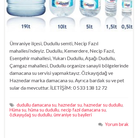
Ümraniye ilçesi, Dudullu semti, Necip Fazıl
mahallesi’ndeyiz. Dudullu, Kemerdere, Necip Fazıl,
Esenşehir mahallesi, Yukarı Dudullu, Aşağı Dudullu,
Çamgaz mahallesi, Dudullu organize sanayii bölgelerinde
damacana su servisi yapmaktayız. Özkayışdağ ve
Haznedar marka damacana su. Ayrıca bardak su ve pet
sular da mevcuttur. İLETİŞİM: 0 533 138 12 72
dudullu damacana su
,
haznedar su
,
haznedar su dudullu
,
Hüma su
,
hüma su dudullu
,
necip fazıl damacana su
,
özkayışdağ su dudullu
,
ümraniye su bayileri
Yorum bırak