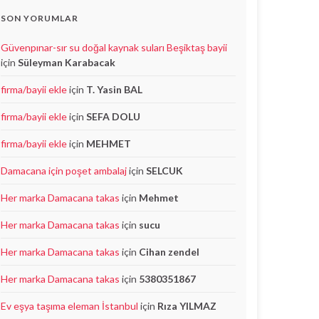
SON YORUMLAR
Güvenpınar-sır su doğal kaynak suları Beşiktaş bayii
için
Süleyman Karabacak
firma/bayii ekle
için
T. Yasin BAL
firma/bayii ekle
için
SEFA DOLU
firma/bayii ekle
için
MEHMET
Damacana için poşet ambalaj
için
SELCUK
Her marka Damacana takas
için
Mehmet
Her marka Damacana takas
için
sucu
Her marka Damacana takas
için
Cihan zendel
Her marka Damacana takas
için
5380351867
Ev eşya taşıma eleman İstanbul
için
Rıza YILMAZ