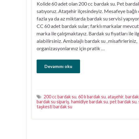
Kolide 60 adet olan 200 cc bardak su. Pet barda
satıyoruz. Ataşehir ilçesindeyiz. Mesafeye bağlı
fazla ya da az miktarda bardak su servisi yapıyo
CC 60 adet bardak sular; farklı markalar mevcutt
marka ile çalışmaktayız. Bardak su fiyatları ile ilgi
alabilirsiniz. Ambalajlı bardak su , misafirleriniz,
organizasyonlarınız için pratik …
Devamını oku
200 cc bardak su
,
60 lı bardak su
,
ataşehir
,
bardak
bardak su sipariş
,
hamidiye bardak su
,
pet bardak su
,
taşkesti bardak su