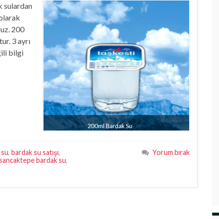
k sulardan
 olarak
ruz. 200
ur. 3 ayrı
li bilgi
 su
,
bardak su satışı
,
Yorum bırak
sancaktepe bardak su
,