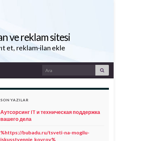
an ve reklam sitesi
ıt et, reklam-ilan ekle
Search for:
SON YAZILAR
Аутсорсинг IT и техническая поддержка
вашего дела
%https://bubadu.ru/tsveti-na-mogilu-
iskusstvennie_kovrov%