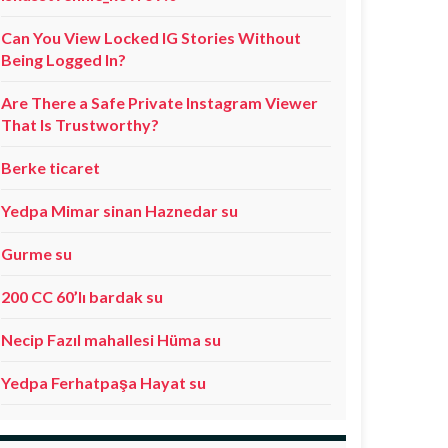
Can You View Locked IG Stories Without
Being Logged In?
Are There a Safe Private Instagram Viewer
That Is Trustworthy?
Berke ticaret
Yedpa Mimar sinan Haznedar su
Gurme su
200 CC 60’lı bardak su
Necip Fazıl mahallesi Hüma su
Yedpa Ferhatpaşa Hayat su