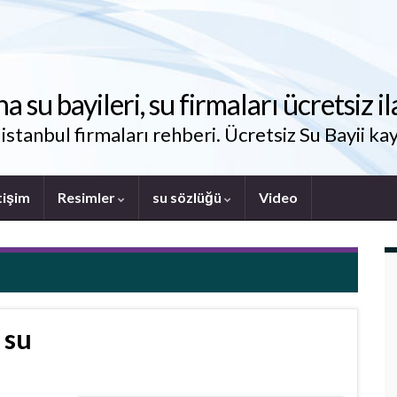
su bayileri, su firmaları ücretsiz il
stanbul firmaları rehberi. Ücretsiz Su Bayii kay
tişim
Resimler
su sözlüğü
Video
 su