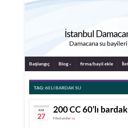
İstanbul Damacana 
Damacana su bayileri i
Başlangıç
Blog
firma/bayii ekle
İle
TAG:
60 LI BARDAK SU
200 CC 60’lı bardak
KAS
27
Filed under
su