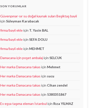
SON YORUMLAR
Güvenpınar-sır su doğal kaynak suları Beşiktaş bayii
için
Süleyman Karabacak
firma/bayii ekle
için
T. Yasin BAL
firma/bayii ekle
için
SEFA DOLU
firma/bayii ekle
için
MEHMET
Damacana için poşet ambalaj
için
SELCUK
Her marka Damacana takas
için
Mehmet
Her marka Damacana takas
için
sucu
Her marka Damacana takas
için
Cihan zendel
Her marka Damacana takas
için
5380351867
Ev eşya taşıma eleman İstanbul
için
Rıza YILMAZ