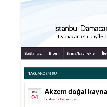
İstanbul Damacana 
Damacana su bayileri i
Başlangıç
Blog
firma/bayii ekle
İle
TAG:
AKZEM SU
Akzem doğal kayna
KAS
04
Filed under
Akzem su
,
su