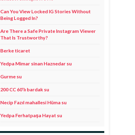
Can You View Locked IG Stories Without
Being Logged In?
Are There a Safe Private Instagram Viewer
That Is Trustworthy?
Berke ticaret
Yedpa Mimar sinan Haznedar su
Gurme su
200 CC 60’lı bardak su
Necip Fazıl mahallesi Hüma su
Yedpa Ferhatpaşa Hayat su