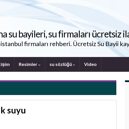
su bayileri, su firmaları ücretsiz il
stanbul firmaları rehberi. Ücretsiz Su Bayii kay
tişim
Resimler
su sözlüğü
Video
k suyu