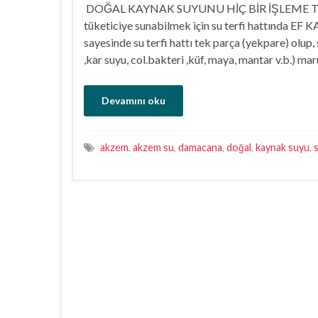
DOĞAL KAYNAK SUYUNU HİÇ BİR İŞLEME 
tüketiciye sunabilmek için su terfi hattında EF
sayesinde su terfi hattı tek parça (yekpare) olup,
,kar suyu, col.bakteri ,küf, maya, mantar v.b.) m
Devamını oku
akzem
,
akzem su
,
damacana
,
doğal
,
kaynak suyu
,