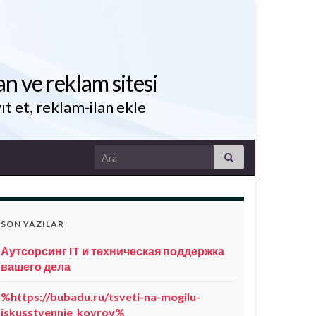
an ve reklam sitesi
ıt et, reklam-ilan ekle
Search for:
SON YAZILAR
Аутсорсинг IT и техническая поддержка
вашего дела
%https://bubadu.ru/tsveti-na-mogilu-
iskusstvennie_kovrov%