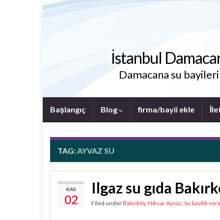
İstanbul Damacana 
Damacana su bayileri i
Başlangıç
Blog
firma/bayii ekle
İle
TAG:
AYVAZ SU
Ilgaz su gıda Bakır
KAS
02
Filed under
Bakırköy
,
Niksar Ayvaz
,
Su bayilik ver