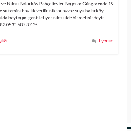
u ve Niksu Bakırköy Bahçelievler Bağcılar Güngörende 19
 su temini bayilik verilir. niksar ayvaz suyu bakırköy
ulda bayi ağını genişletiyor niksu ilde hizmetinizdeyiz
8 83 0532 687 87 35
iliği
1 yorum