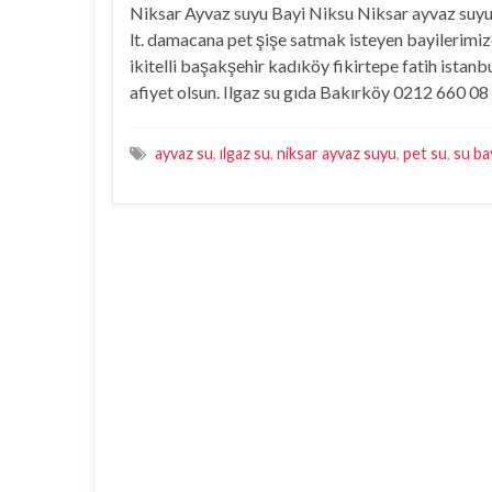
Niksar Ayvaz suyu Bayi Niksu Niksar ayvaz suy
lt. damacana pet şişe satmak isteyen bayilerimize
ikitelli başakşehir kadıköy fikirtepe fatih istanb
afiyet olsun. Ilgaz su gıda Bakırköy 0212 660 0
ayvaz su
,
ılgaz su
,
niksar ayvaz suyu
,
pet su
,
su bay