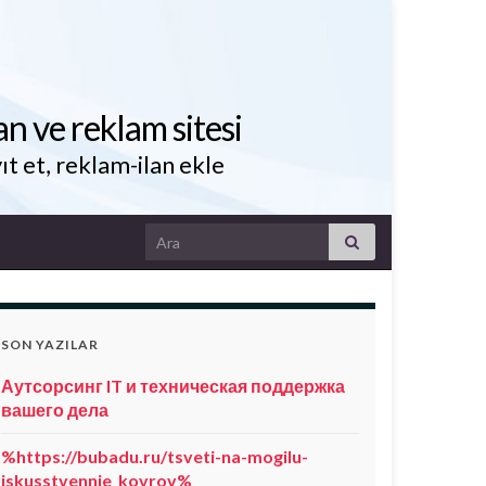
an ve reklam sitesi
ıt et, reklam-ilan ekle
Search for:
SON YAZILAR
Аутсорсинг IT и техническая поддержка
вашего дела
%https://bubadu.ru/tsveti-na-mogilu-
iskusstvennie_kovrov%