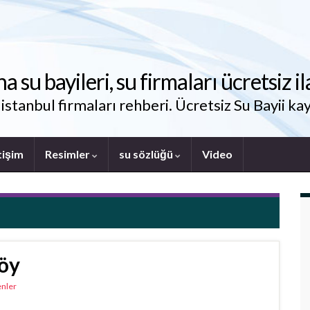
su bayileri, su firmaları ücretsiz il
stanbul firmaları rehberi. Ücretsiz Su Bayii kay
tişim
Resimler
su sözlüğü
Video
köy
enler