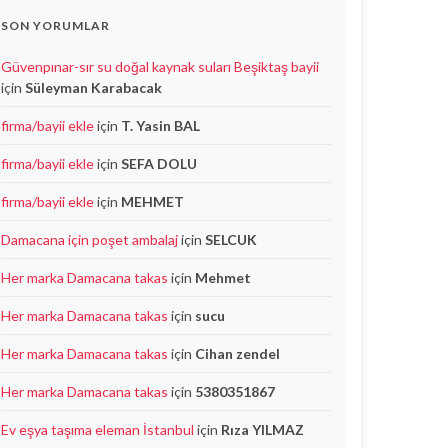
SON YORUMLAR
Güvenpınar-sır su doğal kaynak suları Beşiktaş bayii
için
Süleyman Karabacak
firma/bayii ekle
için
T. Yasin BAL
firma/bayii ekle
için
SEFA DOLU
firma/bayii ekle
için
MEHMET
Damacana için poşet ambalaj
için
SELCUK
Her marka Damacana takas
için
Mehmet
Her marka Damacana takas
için
sucu
Her marka Damacana takas
için
Cihan zendel
Her marka Damacana takas
için
5380351867
Ev eşya taşıma eleman İstanbul
için
Rıza YILMAZ