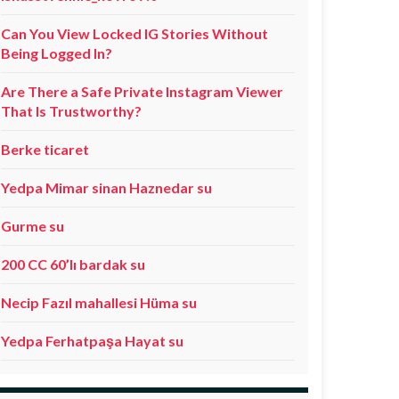
Can You View Locked IG Stories Without
Being Logged In?
Are There a Safe Private Instagram Viewer
That Is Trustworthy?
Berke ticaret
Yedpa Mimar sinan Haznedar su
Gurme su
200 CC 60’lı bardak su
Necip Fazıl mahallesi Hüma su
Yedpa Ferhatpaşa Hayat su