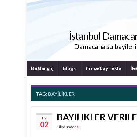
İstanbul Damacana 
Damacana su bayileri i
Başlangıç
Blog
firma/bayii ekle
İle
TAG:
BAYILIKLER
BAYİLİKLER VERİL
EKI
02
Filed under
su