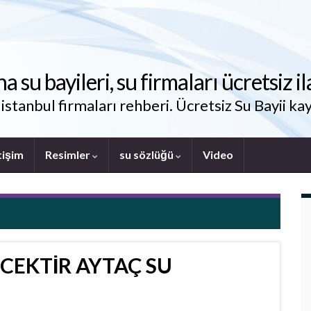
su bayileri, su firmaları ücretsiz il
stanbul firmaları rehberi. Ücretsiz Su Bayii kay
tişim
Resimler
su sözlüğü
Video
ECEKTİR AYTAÇ SU