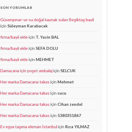
SON YORUMLAR
Güvenpınar-sır su doğal kaynak suları Beşiktaş bayii
için
Süleyman Karabacak
firma/bayii ekle
için
T. Yasin BAL
firma/bayii ekle
için
SEFA DOLU
firma/bayii ekle
için
MEHMET
Damacana için poşet ambalaj
için
SELCUK
Her marka Damacana takas
için
Mehmet
Her marka Damacana takas
için
sucu
Her marka Damacana takas
için
Cihan zendel
Her marka Damacana takas
için
5380351867
Ev eşya taşıma eleman İstanbul
için
Rıza YILMAZ