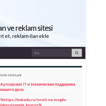
an ve reklam sitesi
ıt et, reklam-ilan ekle
Search for:
SON YAZILAR
Аутсорсинг IT и техническая поддержка
вашего дела
%https://bubadu.ru/tsveti-na-mogilu-
iskusstvennie_kovrov%