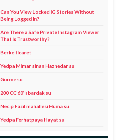
Can You View Locked IG Stories Without
Being Logged In?
Are There a Safe Private Instagram Viewer
That Is Trustworthy?
Berke ticaret
Yedpa Mimar sinan Haznedar su
Gurme su
200 CC 60’lı bardak su
Necip Fazıl mahallesi Hüma su
Yedpa Ferhatpaşa Hayat su