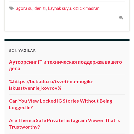
agora su
,
denizli
,
kaynak suyu
,
kızılcık madran
SON YAZILAR
Аутсорсинг IT и техническая поддержка вашего
дела
%https://bubadu.ru/tsveti-na-mogilu-
iskusstvennie_kovrov%
Can You View Locked IG Stories Without Being
Logged In?
Are There a Safe Private Instagram Viewer That Is
Trustworthy?