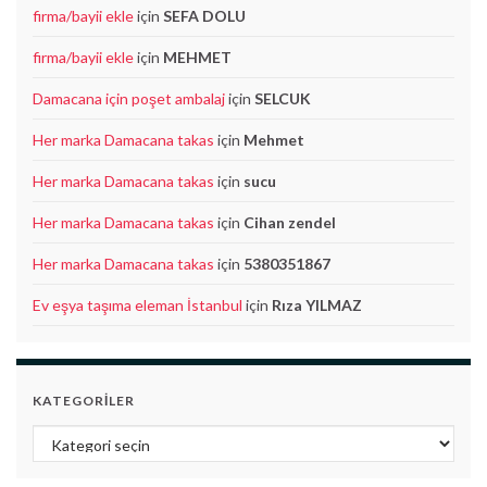
firma/bayii ekle
için
SEFA DOLU
firma/bayii ekle
için
MEHMET
Damacana için poşet ambalaj
için
SELCUK
Her marka Damacana takas
için
Mehmet
Her marka Damacana takas
için
sucu
Her marka Damacana takas
için
Cihan zendel
Her marka Damacana takas
için
5380351867
Ev eşya taşıma eleman İstanbul
için
Rıza YILMAZ
KATEGORILER
Kategoriler