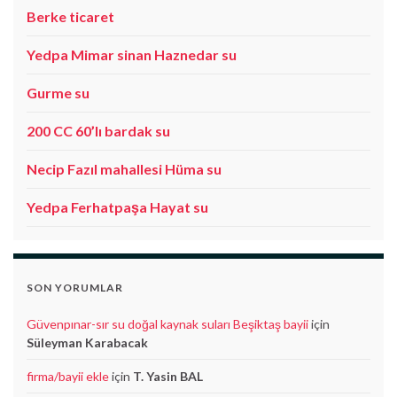
Berke ticaret
Yedpa Mimar sinan Haznedar su
Gurme su
200 CC 60’lı bardak su
Necip Fazıl mahallesi Hüma su
Yedpa Ferhatpaşa Hayat su
SON YORUMLAR
Güvenpınar-sır su doğal kaynak suları Beşiktaş bayii
için
Süleyman Karabacak
firma/bayii ekle
için
T. Yasin BAL