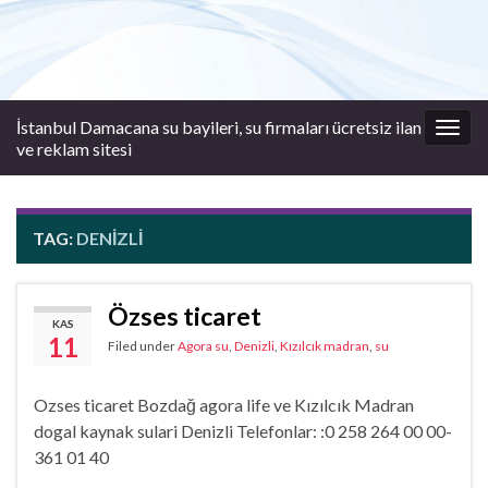
İstanbul Damacana su bayileri, su firmaları ücretsiz ilan
Togg
ve reklam sitesi
navig
TAG:
DENIZLI
Özses ticaret
KAS
11
Filed under
Agora su
,
Denizli
,
Kızılcık madran
,
su
Ozses ticaret Bozdağ agora life ve Kızılcık Madran
dogal kaynak sulari Denizli Telefonlar: :0 258 264 00 00-
361 01 40