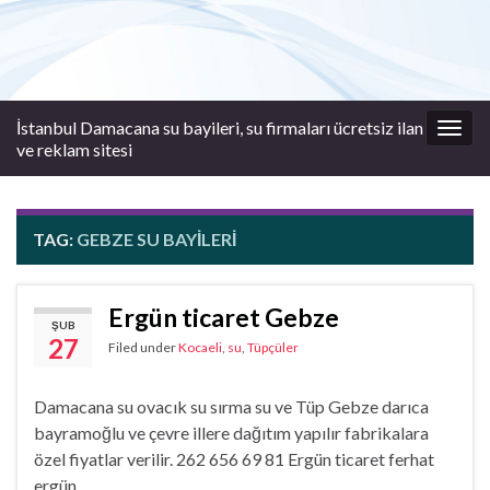
İstanbul Damacana su bayileri, su firmaları ücretsiz ilan
Togg
ve reklam sitesi
navig
TAG:
GEBZE SU BAYILERI
Ergün ticaret Gebze
ŞUB
27
Filed under
Kocaeli
,
su
,
Tüpçüler
Damacana su ovacık su sırma su ve Tüp Gebze darıca
bayramoğlu ve çevre illere dağıtım yapılır fabrikalara
özel fiyatlar verilir. 262 656 69 81 Ergün ticaret ferhat
ergün