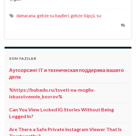
damacana
,
gebze su bayileri
,
gebze tüpçü
,
su
SON YAZILAR
Аутсорсинг IT и техническая поддержка вашего
дела
%https://bubadu.ru/tsveti-na-mogilu-
iskusstvennie_kovrov%
Can You View Locked IG Stories Without Being
Logged In?
Are There a Safe Private Instagram Viewer That Is
Trustworthy?