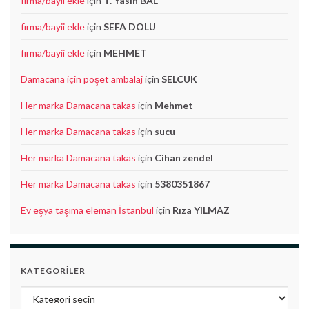
firma/bayii ekle
için
T. Yasin BAL
firma/bayii ekle
için
SEFA DOLU
firma/bayii ekle
için
MEHMET
Damacana için poşet ambalaj
için
SELCUK
Her marka Damacana takas
için
Mehmet
Her marka Damacana takas
için
sucu
Her marka Damacana takas
için
Cihan zendel
Her marka Damacana takas
için
5380351867
Ev eşya taşıma eleman İstanbul
için
Rıza YILMAZ
KATEGORILER
Kategoriler