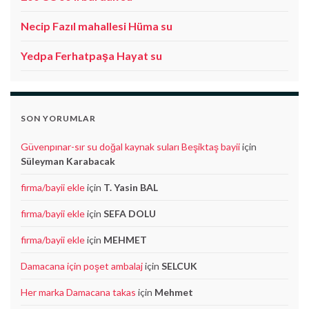
Necip Fazıl mahallesi Hüma su
Yedpa Ferhatpaşa Hayat su
SON YORUMLAR
Güvenpınar-sır su doğal kaynak suları Beşiktaş bayii
için
Süleyman Karabacak
firma/bayii ekle
için
T. Yasin BAL
firma/bayii ekle
için
SEFA DOLU
firma/bayii ekle
için
MEHMET
Damacana için poşet ambalaj
için
SELCUK
Her marka Damacana takas
için
Mehmet