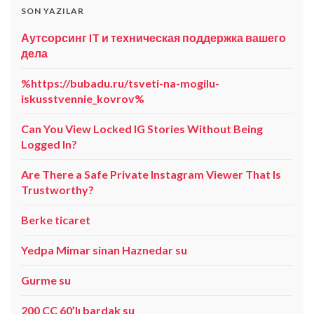
SON YAZILAR
Аутсорсинг IT и техническая поддержка вашего
дела
%https://bubadu.ru/tsveti-na-mogilu-
iskusstvennie_kovrov%
Can You View Locked IG Stories Without Being
Logged In?
Are There a Safe Private Instagram Viewer That Is
Trustworthy?
Berke ticaret
Yedpa Mimar sinan Haznedar su
Gurme su
200 CC 60’lı bardak su