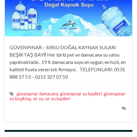
GÜVENPINAR – SIRSU DOĞAL KAYNAK SULARI
BEŞİKTAŞ BAYİİ Her türlü pet ve damacana su satısı
yapılmaktadır.. 19 lt damacana suyu en uygun, en hızlı, en
kaliteli fiyata veren tek firmayız. TELEFONLARI: 0531
888 17 53 – 0212 327 07 50
güvenpınar damacana
,
güvenpınar su bayileri
,
güvenpınar
su beşiktaş
,
sır su
,
sır su bayileri