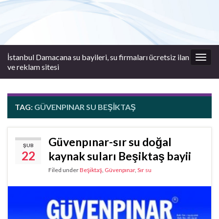
İstanbul Damacana su bayileri, su firmaları ücretsiz ilan
Togg
ve reklam sitesi
navig
TAG:
GÜVENPINAR SU BEŞIKTAŞ
Güvenpınar-sır su doğal
ŞUB
22
kaynak suları Beşiktaş bayii
Filed under
Beşiktaş
,
Güvenpınar
,
Sır su