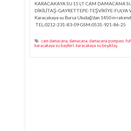
KARACAKAYA SU 15 LT CAM DAMACANA SU D
DİKİLİTAŞ-GAYRETTEPE-TEŞVİKİYE-FULYA VE
Karacakaya su Bursa Uludağ’dan 1450 m rakımda zi
TEL:0212-231-83-09 GSM:0531-921-86-25
cam damacana
,
damacana
,
damacana pompası
,
ful
karacakaya su bayileri
,
karacakaya su beşiktaş