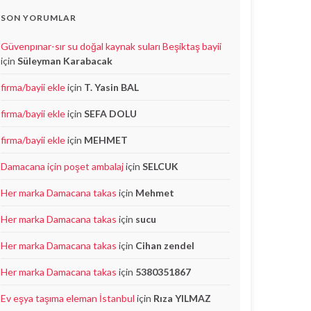
SON YORUMLAR
Güvenpınar-sır su doğal kaynak suları Beşiktaş bayii
için
Süleyman Karabacak
firma/bayii ekle
için
T. Yasin BAL
firma/bayii ekle
için
SEFA DOLU
firma/bayii ekle
için
MEHMET
Damacana için poşet ambalaj
için
SELCUK
Her marka Damacana takas
için
Mehmet
Her marka Damacana takas
için
sucu
Her marka Damacana takas
için
Cihan zendel
Her marka Damacana takas
için
5380351867
Ev eşya taşıma eleman İstanbul
için
Rıza YILMAZ