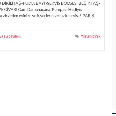
İKİLİTAŞ-FULYA BAYİ -SERVİS BÖLGESİ:BEŞİKTAŞ-
 CİVARI Cam Damanacana Pompası Hediye.
rveden evinize ve işyerlerinize hızlı servis. SİPARİŞ
ya su bayileri
,
Yorum bırak