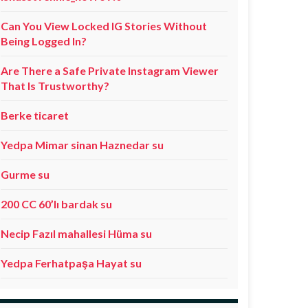
Can You View Locked IG Stories Without
Being Logged In?
Are There a Safe Private Instagram Viewer
That Is Trustworthy?
Berke ticaret
Yedpa Mimar sinan Haznedar su
Gurme su
200 CC 60’lı bardak su
Necip Fazıl mahallesi Hüma su
Yedpa Ferhatpaşa Hayat su