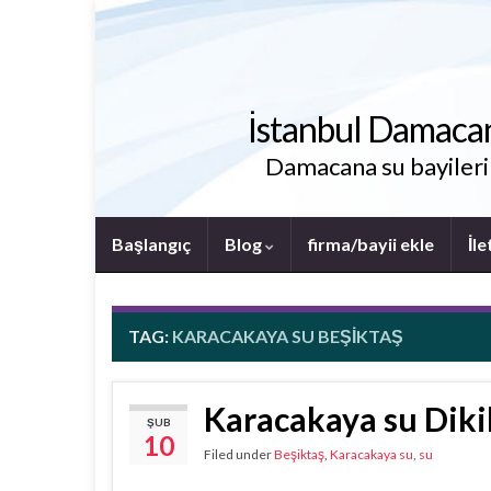
İstanbul Damacana 
Damacana su bayileri i
Başlangıç
Blog
firma/bayii ekle
İle
TAG:
KARACAKAYA SU BEŞIKTAŞ
Karacakaya su Dikil
ŞUB
10
Filed under
Beşiktaş
,
Karacakaya su
,
su