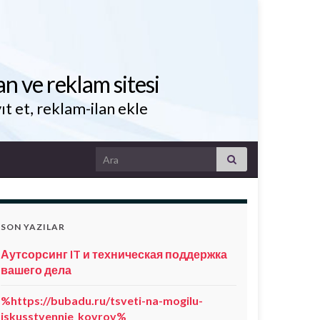
an ve reklam sitesi
ıt et, reklam-ilan ekle
Search for:
SON YAZILAR
Аутсорсинг IT и техническая поддержка
вашего дела
%https://bubadu.ru/tsveti-na-mogilu-
iskusstvennie_kovrov%