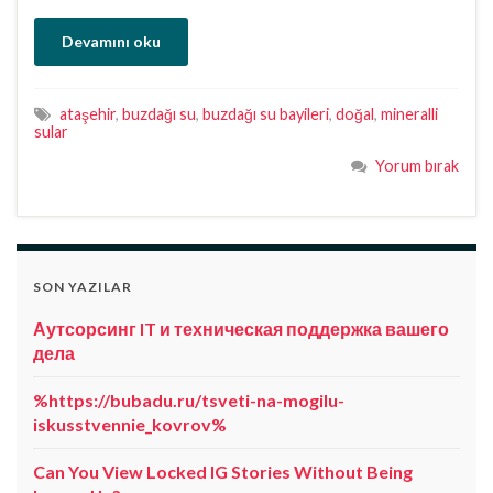
Devamını oku
ataşehir
,
buzdağı su
,
buzdağı su bayileri
,
doğal
,
mineralli
sular
Yorum bırak
SON YAZILAR
Аутсорсинг IT и техническая поддержка вашего
дела
%https://bubadu.ru/tsveti-na-mogilu-
iskusstvennie_kovrov%
Can You View Locked IG Stories Without Being