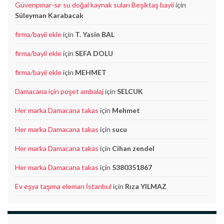
Güvenpınar-sır su doğal kaynak suları Beşiktaş bayii
için
Süleyman Karabacak
firma/bayii ekle
için
T. Yasin BAL
firma/bayii ekle
için
SEFA DOLU
firma/bayii ekle
için
MEHMET
Damacana için poşet ambalaj
için
SELCUK
Her marka Damacana takas
için
Mehmet
Her marka Damacana takas
için
sucu
Her marka Damacana takas
için
Cihan zendel
Her marka Damacana takas
için
5380351867
Ev eşya taşıma eleman İstanbul
için
Rıza YILMAZ