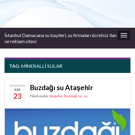
İstanbul Damacana su bayileri, su firmaları ücretsiz ilan
Togg
ve reklam sitesi
navig
TAG:
MINERALLI SULAR
Buzdağı su Ataşehir
KAS
23
Filed under
Ataşehir
,
Buzdağı su
,
su