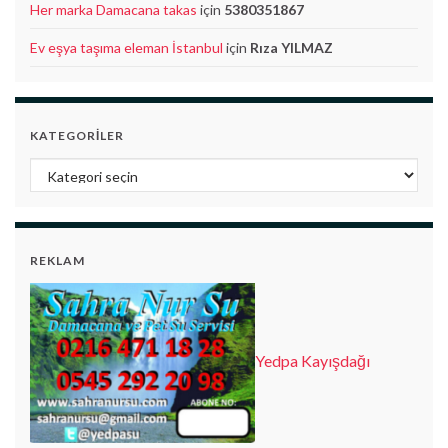
Her marka Damacana takas
için
5380351867
Ev eşya taşıma eleman İstanbul
için
Rıza YILMAZ
KATEGORILER
Kategoriler
REKLAM
Yedpa Kayışdağı