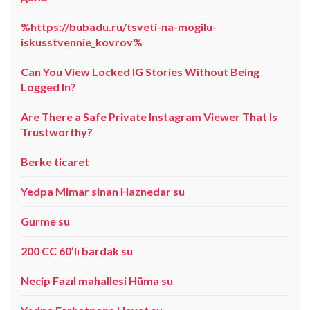
%https://bubadu.ru/tsveti-na-mogilu-
iskusstvennie_kovrov%
Can You View Locked IG Stories Without Being
Logged In?
Are There a Safe Private Instagram Viewer That Is
Trustworthy?
Berke ticaret
Yedpa Mimar sinan Haznedar su
Gurme su
200 CC 60’lı bardak su
Necip Fazıl mahallesi Hüma su