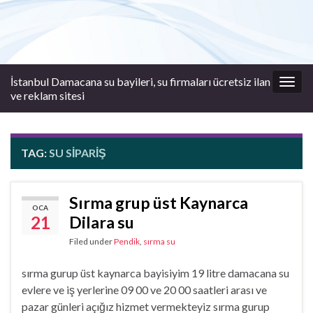
İstanbul Damacana su bayileri, su firmaları ücretsiz ilan
Togg
ve reklam sitesi
navig
TAG:
SU SIPARIŞ
Sırma grup üst Kaynarca
OCA
21
Dilara su
Filed under
Pendik
,
sırma su
sırma gurup üst kaynarca bayisiyim 19 litre damacana su
evlere ve iş yerlerine 09 00 ve 20 00 saatleri arası ve
pazar günleri açığız hizmet vermekteyiz sırma gurup