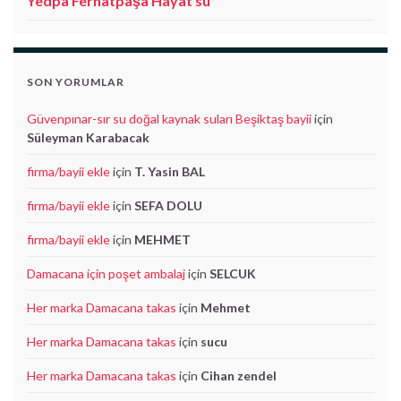
Yedpa Ferhatpaşa Hayat su
SON YORUMLAR
Güvenpınar-sır su doğal kaynak suları Beşiktaş bayii
için
Süleyman Karabacak
firma/bayii ekle
için
T. Yasin BAL
firma/bayii ekle
için
SEFA DOLU
firma/bayii ekle
için
MEHMET
Damacana için poşet ambalaj
için
SELCUK
Her marka Damacana takas
için
Mehmet
Her marka Damacana takas
için
sucu
Her marka Damacana takas
için
Cihan zendel