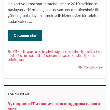
lacivert ve sırma markamızla hizmete 2010 tarihinden
başlayan ve hizmet aşkı ile devam eden serüvenimiz ilk
gün ki iştahla devam etmektedir hizmet size bir telefon
kadar yakın; …
Devamını oku
05 su
,
kaynarca su bayileri
,
kaynarca su siparişi
,
lacivert su
bayileri
,
sırma su bayileri
,
su kampanyaları
,
su sipariş
,
sucu
telefonları
Yorum bırak
SON YAZILAR
Аутсорсинг IT и техническая поддержка вашего
дела