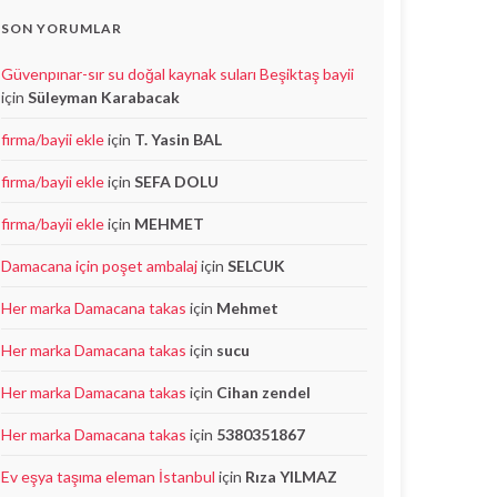
SON YORUMLAR
Güvenpınar-sır su doğal kaynak suları Beşiktaş bayii
için
Süleyman Karabacak
firma/bayii ekle
için
T. Yasin BAL
firma/bayii ekle
için
SEFA DOLU
firma/bayii ekle
için
MEHMET
Damacana için poşet ambalaj
için
SELCUK
Her marka Damacana takas
için
Mehmet
Her marka Damacana takas
için
sucu
Her marka Damacana takas
için
Cihan zendel
Her marka Damacana takas
için
5380351867
Ev eşya taşıma eleman İstanbul
için
Rıza YILMAZ