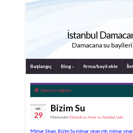
İstanbul Damacana 
Damacana su bayileri i
Başlangıç
Blog
firma/bayii ekle
İle
Sahra Su dağıtım
Bizim Su
NIS
29
Filed under
Elmacık su
,
Hisar su
,
İstanbul
,
Lido
Mimar Sinan. Bizim Su mimar sinan mh. mimar sina