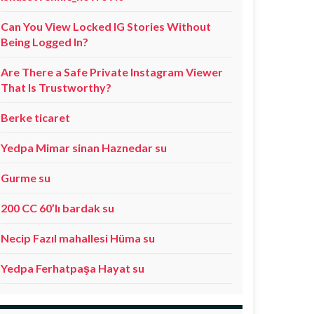
Can You View Locked IG Stories Without
Being Logged In?
Are There a Safe Private Instagram Viewer
That Is Trustworthy?
Berke ticaret
Yedpa Mimar sinan Haznedar su
Gurme su
200 CC 60’lı bardak su
Necip Fazıl mahallesi Hüma su
Yedpa Ferhatpaşa Hayat su