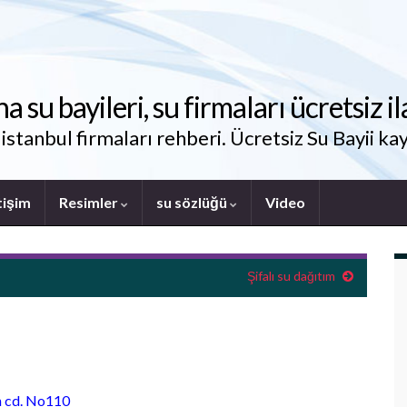
su bayileri, su firmaları ücretsiz il
stanbul firmaları rehberi. Ücretsiz Su Bayii kay
tişim
Resimler
su sözlüğü
Video
Şifalı su dağıtım
n cd. No110