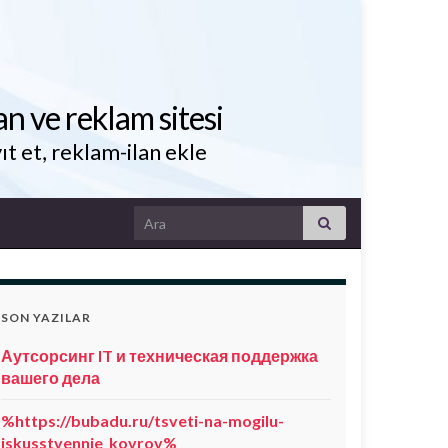
an ve reklam sitesi
ıt et, reklam-ilan ekle
Search for:
SON YAZILAR
Аутсорсинг IT и техническая поддержка
вашего дела
%https://bubadu.ru/tsveti-na-mogilu-
iskusstvennie_kovrov%