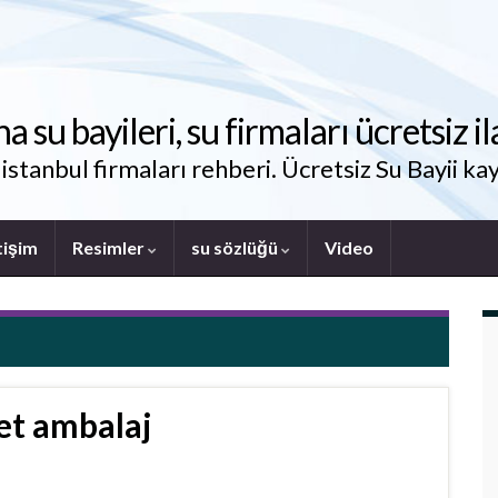
su bayileri, su firmaları ücretsiz il
stanbul firmaları rehberi. Ücretsiz Su Bayii kay
tişim
Resimler
su sözlüğü
Video
et ambalaj