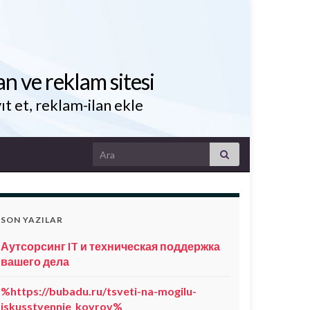
an ve reklam sitesi
ıt et, reklam-ilan ekle
Search for:
SON YAZILAR
Аутсорсинг IT и техническая поддержка
вашего дела
%https://bubadu.ru/tsveti-na-mogilu-
iskusstvennie_kovrov%