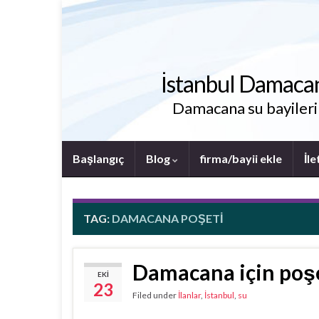
İstanbul Damacana 
Damacana su bayileri i
Başlangıç
Blog
firma/bayii ekle
İle
TAG:
DAMACANA POŞETI
Damacana için poş
EKI
23
Filed under
İlanlar
,
İstanbul
,
su