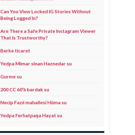
Can You View Locked IG Stories Without
Being Logged In?
Are There a Safe Private Instagram Viewer
That Is Trustworthy?
Berke ticaret
Yedpa Mimar sinan Haznedar su
Gurme su
200 CC 60’lı bardak su
Necip Fazıl mahallesi Hüma su
Yedpa Ferhatpaşa Hayat su