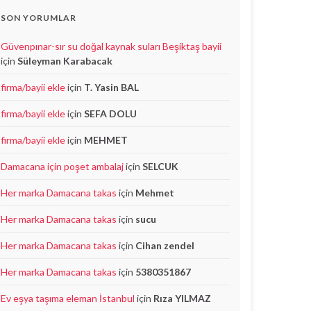
SON YORUMLAR
Güvenpınar-sır su doğal kaynak suları Beşiktaş bayii
için
Süleyman Karabacak
firma/bayii ekle
için
T. Yasin BAL
firma/bayii ekle
için
SEFA DOLU
firma/bayii ekle
için
MEHMET
Damacana için poşet ambalaj
için
SELCUK
Her marka Damacana takas
için
Mehmet
Her marka Damacana takas
için
sucu
Her marka Damacana takas
için
Cihan zendel
Her marka Damacana takas
için
5380351867
Ev eşya taşıma eleman İstanbul
için
Rıza YILMAZ