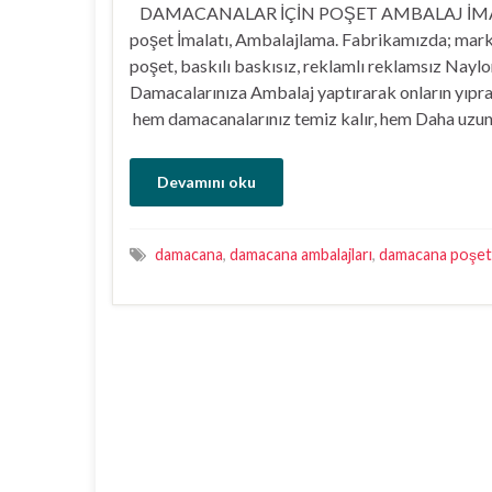
DAMACANALAR İÇİN POŞET AMBALAJ İMA
poşet İmalatı, Ambalajlama. Fabrikamızda; marke
poşet, baskılı baskısız, reklamlı reklamsız Naylo
Damacalarınıza Ambalaj yaptırarak onların yıpran
hem damacanalarınız temiz kalır, hem Daha uzun
Devamını oku
damacana
,
damacana ambalajları
,
damacana poşet