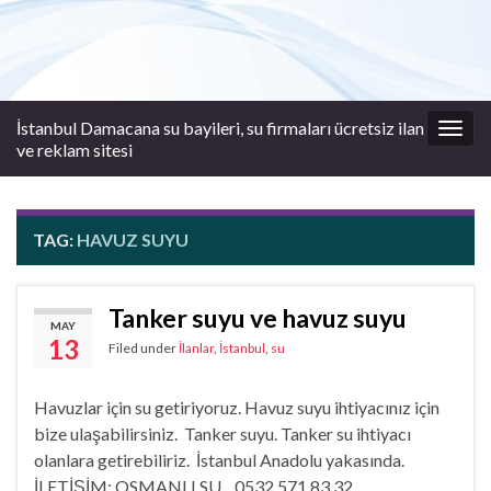
İstanbul Damacana su bayileri, su firmaları ücretsiz ilan
Togg
ve reklam sitesi
navig
TAG:
HAVUZ SUYU
Tanker suyu ve havuz suyu
MAY
13
Filed under
İlanlar
,
İstanbul
,
su
Havuzlar için su getiriyoruz. Havuz suyu ihtiyacınız için
bize ulaşabilirsiniz. Tanker suyu. Tanker su ihtiyacı
olanlara getirebiliriz. İstanbul Anadolu yakasında.
İLETİŞİM: OSMANLI SU 0532 571 83 32