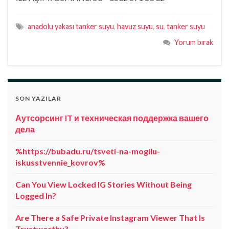
anadolu yakası tanker suyu
,
havuz suyu
,
su
,
tanker suyu
Yorum bırak
SON YAZILAR
Аутсорсинг IT и техническая поддержка вашего
дела
%https://bubadu.ru/tsveti-na-mogilu-
iskusstvennie_kovrov%
Can You View Locked IG Stories Without Being
Logged In?
Are There a Safe Private Instagram Viewer That Is
Trustworthy?