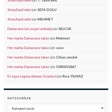
firma/bayii ekle
için
T. Yasin BAL
firma/bayii ekle
için
SEFA DOLU
firma/bayii ekle
için
MEHMET
Damacana için poşet ambalaj
için
SELCUK
Her marka Damacana takas
için
Mehmet
Her marka Damacana takas
için
sucu
Her marka Damacana takas
için
Cihan zendel
Her marka Damacana takas
için
5380351867
Ev eşya taşıma eleman İstanbul
için
Rıza YILMAZ
KATEGORILER
Kategoriler