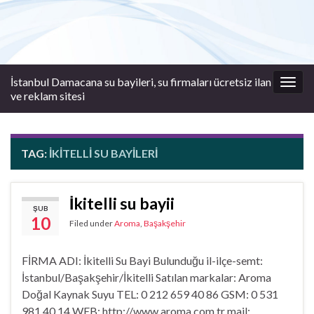
İstanbul Damacana su bayileri, su firmaları ücretsiz ilan
Togg
ve reklam sitesi
navig
TAG:
IKITELLI SU BAYILERI
İkitelli su bayii
ŞUB
10
Filed under
Aroma
,
Başakşehir
FİRMA ADI: İkitelli Su Bayi Bulunduğu il-ilçe-semt:
İstanbul/Başakşehir/İkitelli Satılan markalar: Aroma
Doğal Kaynak Suyu TEL: 0 212 659 40 86 GSM: 0 531
981 40 14 WEB: http://www.aroma.com.tr mail: