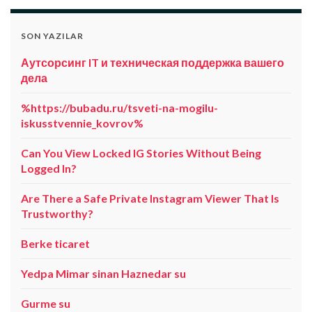
SON YAZILAR
Аутсорсинг IT и техническая поддержка вашего
дела
%https://bubadu.ru/tsveti-na-mogilu-
iskusstvennie_kovrov%
Can You View Locked IG Stories Without Being
Logged In?
Are There a Safe Private Instagram Viewer That Is
Trustworthy?
Berke ticaret
Yedpa Mimar sinan Haznedar su
Gurme su