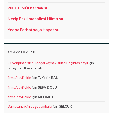
200 CC 60’lı bardak su
Necip Fazıl mahallesi Hüma su
Yedpa Ferhatpaşa Hayat su
SON YORUMLAR
Güvenpınar-sır su doğal kaynak suları Beşiktaş bayii
için
Süleyman Karabacak
firma/bayii ekle
için
T. Yasin BAL
firma/bayii ekle
için
SEFA DOLU
firma/bayii ekle
için
MEHMET
Damacana için poşet ambalaj
için
SELCUK