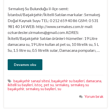
Sırmakeş Su Bulunduğu il-ilçe-semt:
İstanbul/Başakşehir/İkitelli Satılan markalar: Sırmakeş
Doğal Kaynak Suyu TEL: 0 212 659 40 86 GSM: 0 531
981 40 14 WEB: http://www.sırmakes.com.tr mail:
ozkardesler.sirmakes@gmail.com ADRES:
İkitelli/Başakşehir Satılan ürünleri-hizmetler: 19 Litre
damacana su, 19 Litre kullan at pet su, 10 litrelik su, 5 L
Su, 1.5 litre su, 0.5 litrelik sular, Damacana pompaları, …
Devamını oku
başakşehir sanayi sitesi
,
başakşehir su bayileri
,
damacana
,
ikitelli su bayileri
,
istoç
,
pet su
,
sırmakeş
,
sırmakeş su
başakşehir
,
sırmakeş su bayileri
,
su
Yorum bırak