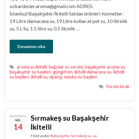
ozkardesler.aroma@gmail.com ADRES:
İstanbul/Başakşehir/İkitelli Satılan ürünleri-hizmetler:
19 Litre damacana su, 19 Litre kullan at pet su, 10 litrelik
su, 5 L Su, 1.5 litre su, 0.5 litrelik …
Devamını oku
aroma su ikitelli
,
bağcılar su servisi
,
başakşehir aroma su
,
başakşehir su bayileri
,
güngören
,
ikitelli damacana su
,
ikitelli
su bayileri
,
ikitelli su siparişi
,
masko su bayileri
Yorum bırak
Sırmakeş su Başakşehir
NIS
14
İkitelli
Filed under
Bahçeşehir
,
Sırmakeş su
,
su