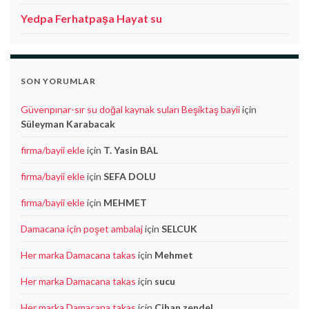
Yedpa Ferhatpaşa Hayat su
SON YORUMLAR
Güvenpınar-sır su doğal kaynak suları Beşiktaş bayii
için
Süleyman Karabacak
firma/bayii ekle
için
T. Yasin BAL
firma/bayii ekle
için
SEFA DOLU
firma/bayii ekle
için
MEHMET
Damacana için poşet ambalaj
için
SELCUK
Her marka Damacana takas
için
Mehmet
Her marka Damacana takas
için
sucu
Her marka Damacana takas
için
Cihan zendel