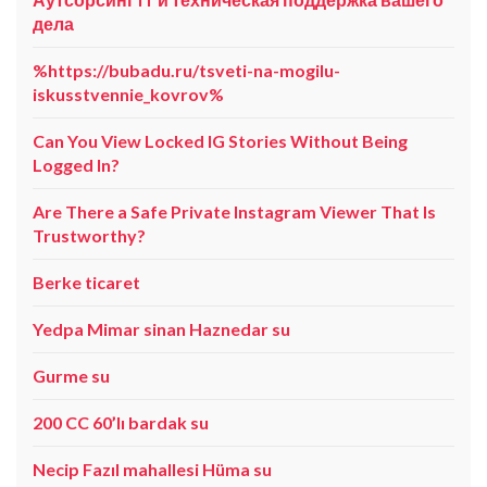
дела
%https://bubadu.ru/tsveti-na-mogilu-
iskusstvennie_kovrov%
Can You View Locked IG Stories Without Being
Logged In?
Are There a Safe Private Instagram Viewer That Is
Trustworthy?
Berke ticaret
Yedpa Mimar sinan Haznedar su
Gurme su
200 CC 60’lı bardak su
Necip Fazıl mahallesi Hüma su