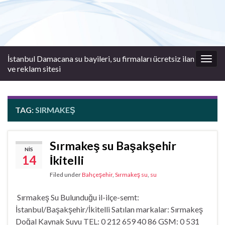
İstanbul Damacana su bayileri, su firmaları ücretsiz ilan
Togg
ve reklam sitesi
navig
TAG:
SIRMAKEŞ
Sırmakeş su Başakşehir
NIS
14
İkitelli
Filed under
Bahçeşehir
,
Sırmakeş su
,
su
Sırmakeş Su Bulunduğu il-ilçe-semt:
İstanbul/Başakşehir/İkitelli Satılan markalar: Sırmakeş
Doğal Kaynak Suyu TEL: 0 212 659 40 86 GSM: 0 531