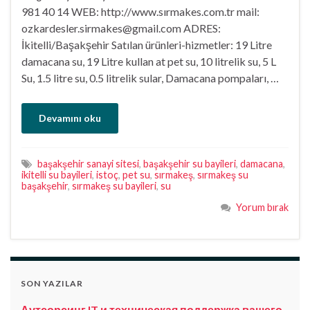
981 40 14 WEB: http://www.sırmakes.com.tr mail:
ozkardesler.sirmakes@gmail.com ADRES:
İkitelli/Başakşehir Satılan ürünleri-hizmetler: 19 Litre
damacana su, 19 Litre kullan at pet su, 10 litrelik su, 5 L
Su, 1.5 litre su, 0.5 litrelik sular, Damacana pompaları, …
Devamını oku
başakşehir sanayi sitesi
,
başakşehir su bayileri
,
damacana
,
ikitelli su bayileri
,
istoç
,
pet su
,
sırmakeş
,
sırmakeş su
başakşehir
,
sırmakeş su bayileri
,
su
Yorum bırak
SON YAZILAR
Аутсорсинг IT и техническая поддержка вашего