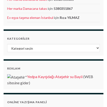
Her marka Damacana takas
için
5380351867
Ev eşya taşıma eleman İstanbul
için
Rıza YILMAZ
KATEGORILER
Kategoriler
REKLAM
Yedpa Kayışdağı Ataşehir su Bayii
(WEB
sitesine gider)
ONLINE YAZIŞMA PANELI