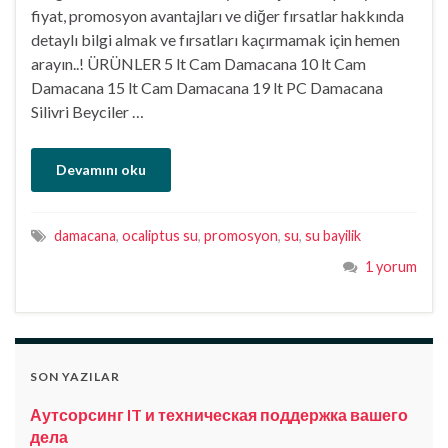
fiyat, promosyon avantajları ve diğer fırsatlar hakkında
detaylı bilgi almak ve fırsatları kaçırmamak için hemen
arayın..! ÜRÜNLER 5 lt Cam Damacana 10 lt Cam
Damacana 15 lt Cam Damacana 19 lt PC Damacana
Silivri Beyciler …
Devamını oku
damacana
,
ocaliptus su
,
promosyon
,
su
,
su bayilik
1 yorum
SON YAZILAR
Аутсорсинг IT и техническая поддержка вашего
дела