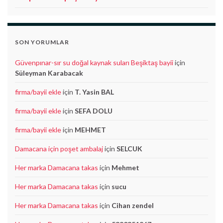
SON YORUMLAR
Güvenpınar-sır su doğal kaynak suları Beşiktaş bayii
için
Süleyman Karabacak
firma/bayii ekle
için
T. Yasin BAL
firma/bayii ekle
için
SEFA DOLU
firma/bayii ekle
için
MEHMET
Damacana için poşet ambalaj
için
SELCUK
Her marka Damacana takas
için
Mehmet
Her marka Damacana takas
için
sucu
Her marka Damacana takas
için
Cihan zendel