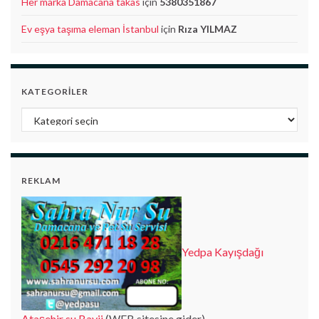
Her marka Damacana takas
için
5380351867
Ev eşya taşıma eleman İstanbul
için
Rıza YILMAZ
KATEGORILER
Kategoriler
REKLAM
Yedpa Kayışdağı
Ataşehir su Bayii
(WEB sitesine gider)