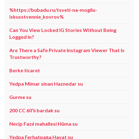
%https://bubadu.ru/tsveti-na-mogilu-
iskusstvennie_kovrov%
Can You View Locked IG Stories Without Being
Logged In?
Are There a Safe Private Instagram Viewer That Is
Trustworthy?
Berke ticaret
Yedpa Mimar sinan Haznedar su
Gurme su
200 CC 60’lı bardak su
Necip Fazıl mahallesi Hüma su
Yedpa Ferhatpaşa Hayat su