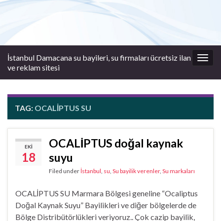
İstanbul Damacana su bayileri, su firmaları ücretsiz ilan
Togg
ve reklam sitesi
navig
TAG:
OCALIPTUS SU
OCALİPTUS doğal kaynak
EKI
18
suyu
Filed under
İstanbul
,
su
,
Su bayilik verenler
,
Su markaları
OCALİPTUS SU Marmara Bölgesi geneline “Ocaliptus
Doğal Kaynak Suyu” Bayilikleri ve diğer bölgelerde de
Bölge Distribütörlükleri veriyoruz.. Çok cazip bayilik,