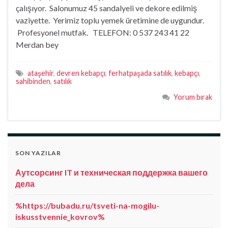
çalışıyor. Salonumuz 45 sandalyeli ve dekore edilmiş
vaziyette. Yerimiz toplu yemek üretimine de uygundur.
Profesyonel mutfak. TELEFON: 0 537 243 41 22
Merdan bey
ataşehir
,
devren kebapçı
,
ferhatpaşada satılık
,
kebapçı
,
sahibinden
,
satılık
Yorum bırak
SON YAZILAR
Аутсорсинг IT и техническая поддержка вашего
дела
%https://bubadu.ru/tsveti-na-mogilu-
iskusstvennie_kovrov%