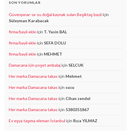
SON YORUMLAR
Güvenpınar-sır su doğal kaynak suları Beşiktaş bayii
için
Süleyman Karabacak
firma/bayii ekle
için
T. Yasin BAL
firma/bayii ekle
için
SEFA DOLU
firma/bayii ekle
için
MEHMET
Damacana için poşet ambalaj
için
SELCUK
Her marka Damacana takas
için
Mehmet
Her marka Damacana takas
için
sucu
Her marka Damacana takas
için
Cihan zendel
Her marka Damacana takas
için
5380351867
Ev eşya taşıma eleman İstanbul
için
Rıza YILMAZ