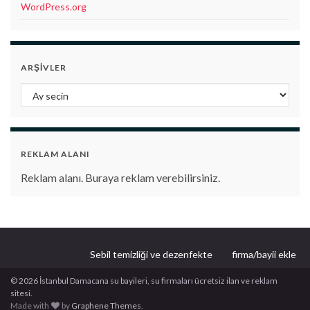
WordPress.org
ARŞIVLER
Arşivler
REKLAM ALANI
Reklam alanı. Buraya reklam verebilirsiniz.
Sebil temizliği ve dezenfekte
firma/bayii ekle
© 2026 İstanbul Damacana su bayileri, su firmaları ücretsiz ilan ve reklam
sitesi.
Made with
by
Graphene Themes
.