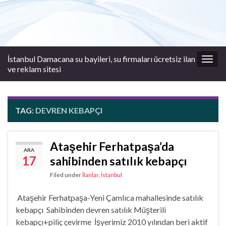
İstanbul Damacana su bayileri, su firmaları ücretsiz ilan
Togg
ve reklam sitesi
navig
TAG:
DEVREN KEBAPÇI
Ataşehir Ferhatpaşa’da
ARA
17
sahibinden satılık kebapçı
Filed under
İlanlar
,
İstanbul
Ataşehir Ferhatpaşa-Yeni Çamlıca mahallesinde satılık
kebapçı Sahibinden devren satılık Müşterili
kebapçı+piliç çevirme İşyerimiz 2010 yılından beri aktif