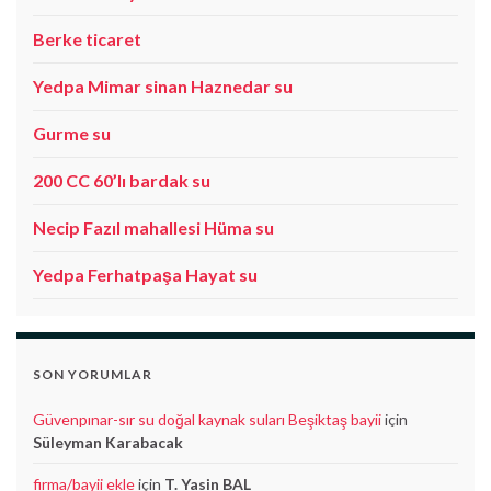
Berke ticaret
Yedpa Mimar sinan Haznedar su
Gurme su
200 CC 60’lı bardak su
Necip Fazıl mahallesi Hüma su
Yedpa Ferhatpaşa Hayat su
SON YORUMLAR
Güvenpınar-sır su doğal kaynak suları Beşiktaş bayii
için
Süleyman Karabacak
firma/bayii ekle
için
T. Yasin BAL