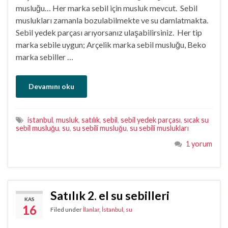
musluğu… Her marka sebil için musluk mevcut. Sebil
muslukları zamanla bozulabilmekte ve su damlatmakta.
Sebil yedek parçası arıyorsanız ulaşabilirsiniz. Her tip
marka sebile uygun; Arçelik marka sebil musluğu, Beko
marka sebiller …
Devamını oku
istanbul
,
musluk
,
satılık
,
sebil
,
sebil yedek parçası
,
sıcak su
sebil musluğu
,
su
,
su sebili musluğu
,
su sebili muslukları
1 yorum
Satılık 2. el su sebilleri
KAS
16
Filed under
İlanlar
,
İstanbul
,
su