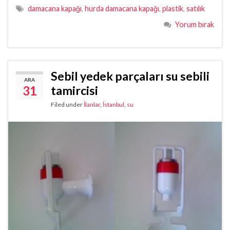
damacana kapağı
,
hurda damacana kapağı
,
plastik
,
satılık
Yorum bırak
Sebil yedek parçaları su sebili
ARA
31
tamircisi
Filed under
İlanlar
,
İstanbul
,
su