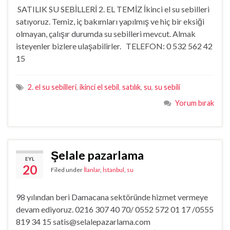
SATILIK SU SEBİLLERİ 2. EL TEMİZ İkinci el su sebilleri
satıyoruz. Temiz, iç bakımları yapılmış ve hiç bir eksiği
olmayan, çalışır durumda su sebilleri mevcut. Almak
isteyenler bizlere ulaşabilirler. TELEFON: 0 532 562 42
15
2. el su sebilleri
,
ikinci el sebil
,
satılık
,
su
,
su sebili
Yorum bırak
Şelale pazarlama
EYL
20
Filed under
İlanlar
,
İstanbul
,
su
98 yılından beri Damacana sektöründe hizmet vermeye
devam ediyoruz. 0216 307 40 70/ 0552 572 01 17 /0555
819 34 15 satis@selalepazarlama.com