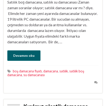
Satılık boş damacana, satılık su damacanası Zaman
zaman soranlar oluyor; satılık damacana var mı ? diye.
Elimde her zaman yeni ayarında damacanalar bulunuyor.
19 litrelik PC damacanalar. Bir sucudan su almayan,
çeşmeden su dolduran ya da arıtma kullananlar vs.
durumlarda damacana lazım oluyor. İhtiyacı olan
ulaşabilir. Uygun fiyata elimdeki farklı marka
damacanaları satıyorum. Bir de, …
Devamını oku
boş damacana fiyatı
,
damacana
,
satılık
,
satılık boş
damacana
,
su damacanası