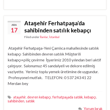
Ataşehir Ferhatpaşa’da
ARA
17
sahibinden satılık kebapçı
Filed under
İlanlar
,
İstanbul
Ataşehir Ferhatpaşa-Yeni Çamlıca mahallesinde satılık
kebapçı Sahibinden devren satılık Müşterili
kebapçı+piliç çevirme İşyerimiz 2010 yılından beri aktif
çalışıyor. Salonumuz 45 sandalyeli ve dekore edilmiş
vaziyette. Yerimiz toplu yemek üretimine de uygundur.
Profesyonel mutfak. TELEFON: 0 537 243 41 22
Merdan bey
ataşehir
,
devren kebapçı
,
ferhatpaşada satılık
,
kebapçı
,
sahibinden
,
satılık
Yorum bırak