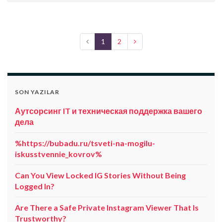
1
2
SON YAZILAR
Аутсорсинг IT и техническая поддержка вашего
дела
%https://bubadu.ru/tsveti-na-mogilu-
iskusstvennie_kovrov%
Can You View Locked IG Stories Without Being
Logged In?
Are There a Safe Private Instagram Viewer That Is
Trustworthy?