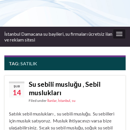
İstanbul Damacana su bayileri, su firmaları ücretsiz ilan
Togg
ve reklam sitesi
navig
TAG:
SATILIK
Su sebili musluğu , Sebil
ŞUB
14
muslukları
Filed under
İlanlar
,
İstanbul
,
su
Satılık sebil muslukları , su sebili musluğu. Su sebilleri
için musluk satıyoruz. Musluk ihtiyacınızı varsa bize
ulaşabilirsiniz. Sıcak su sebil musluğu, soğuk su sebil