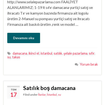
http://www.selalepazarlama.com FAALİYET
ALANLARIMIZ; 1-19 lt sıfır damacana yurtiçi satış ve
ihracatı Tır ve kamyon bazında firmanıza ait logolu
üretim 2-Manuel su pompası yurtiçi satış ve ihracatı
Firmanıza ait baskılı üretim ,renk ve model …
Devamını oku
damacana
,
ikinci el
,
istanbul
,
satılık
,
şelale pazarlama
,
sıfır
,
su
,
takas
Yorum bırak
Satılık boş damacana
TEM
17
Filed under
İlanlar
,
İstanbul
,
su