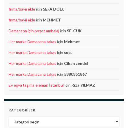
firma/bayii ekle
için
SEFA DOLU
firma/bayii ekle
için
MEHMET
Damacana için poşet ambalaj
için
SELCUK
Her marka Damacana takas
için
Mehmet
Her marka Damacana takas
için
sucu
Her marka Damacana takas
için
Cihan zendel
Her marka Damacana takas
için
5380351867
Ev eşya taşıma eleman İstanbul
için
Rıza YILMAZ
KATEGORILER
Kategoriler