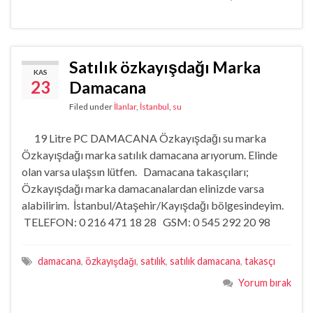
Satılık özkayışdağı Marka
KAS
23
Damacana
Filed under
İlanlar
,
İstanbul
,
su
19 Litre PC DAMACANA Özkayışdağı su marka
Özkayışdağı marka satılık damacana arıyorum. Elinde
olan varsa ulaşsın lütfen. Damacana takasçıları;
Özkayışdağı marka damacanalardan elinizde varsa
alabilirim. İstanbul/Ataşehir/Kayışdağı bölgesindeyim.
TELEFON: 0 216 471 18 28 GSM: 0 545 292 20 98
damacana
,
özkayışdağı
,
satılık
,
satılık damacana
,
takasçı
Yorum bırak