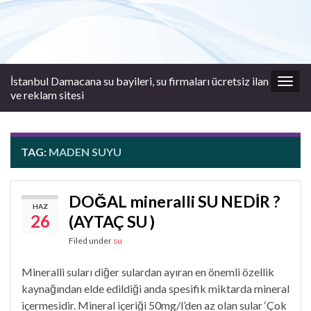
İstanbul Damacana su bayileri, su firmaları ücretsiz ilan
Togg
ve reklam sitesi
navig
TAG:
MADEN SUYU
DOĞAL mineralli SU NEDİR ?
HAZ
26
(AYTAÇ SU )
Filed under
su
Mineralli suları diğer sulardan ayıran en önemli özellik
kaynağından elde edildiği anda spesifik miktarda mineral
içermesidir. Mineral içeriği 50mg/l’den az olan sular ‘Çok