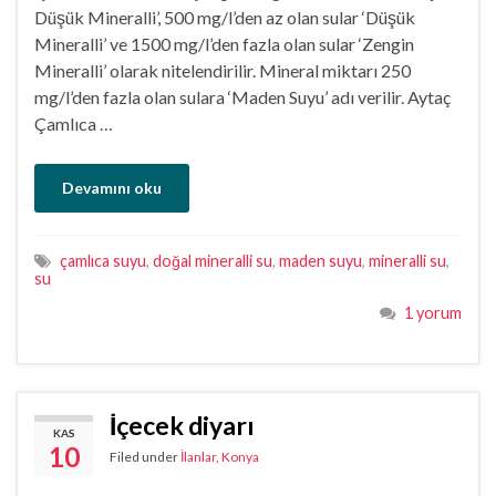
Düşük Mineralli’, 500 mg/l’den az olan sular ‘Düşük
Mineralli’ ve 1500 mg/l’den fazla olan sular ‘Zengin
Mineralli’ olarak nitelendirilir. Mineral miktarı 250
mg/l’den fazla olan sulara ‘Maden Suyu’ adı verilir. Aytaç
Çamlıca …
Devamını oku
çamlıca suyu
,
doğal mineralli su
,
maden suyu
,
mineralli su
,
su
1 yorum
İçecek diyarı
KAS
10
Filed under
İlanlar
,
Konya