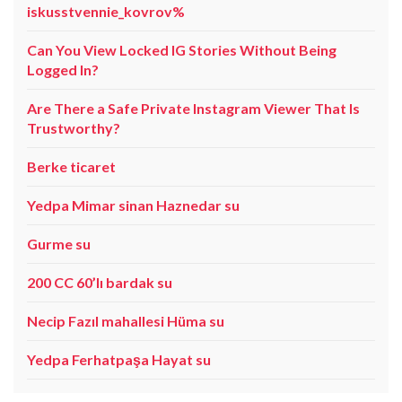
iskusstvennie_kovrov%
Can You View Locked IG Stories Without Being
Logged In?
Are There a Safe Private Instagram Viewer That Is
Trustworthy?
Berke ticaret
Yedpa Mimar sinan Haznedar su
Gurme su
200 CC 60’lı bardak su
Necip Fazıl mahallesi Hüma su
Yedpa Ferhatpaşa Hayat su