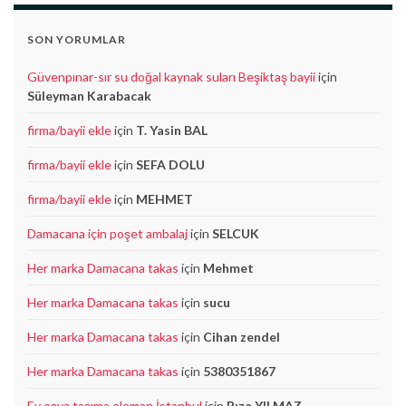
SON YORUMLAR
Güvenpınar-sır su doğal kaynak suları Beşiktaş bayii
için
Süleyman Karabacak
firma/bayii ekle
için
T. Yasin BAL
firma/bayii ekle
için
SEFA DOLU
firma/bayii ekle
için
MEHMET
Damacana için poşet ambalaj
için
SELCUK
Her marka Damacana takas
için
Mehmet
Her marka Damacana takas
için
sucu
Her marka Damacana takas
için
Cihan zendel
Her marka Damacana takas
için
5380351867
Ev eşya taşıma eleman İstanbul
için
Rıza YILMAZ