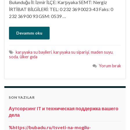
Bulunduğu İl: İzmir İLÇE: Karşıyaka SEMT: Nergiz
İRTİBAT BİLGİLERİ: TEL: 0 232 369 0023-43 Faks: 0
232 369 00 93 GSM: 0539 …
Devamını oku
karşıyaka su bayileri
,
karşıyaka su siparişi
,
maden suyu
,
soda
,
ülker gıda
Yorum bırak
SON YAZILAR
Аутсорсинг IT и техническая поддержка вашего
дела
%https://bubadu.ru/tsveti-na-mogilu-