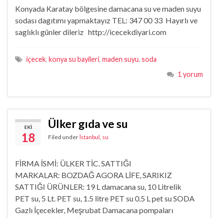
Konyada Karatay bölgesine damacana su ve maden suyu
sodası dagıtımı yapmaktayız TEL: 347 00 33 Hayırlı ve
saglıklı günler dileriz http://icecekdiyari.com
içecek
,
konya su bayileri
,
maden suyu
,
soda
1 yorum
Ülker gıda ve su
EKI
18
Filed under
İstanbul
,
su
FİRMA İSMİ: ÜLKER TİC. SATTIĞI
MARKALAR: BOZDAĞ AGORA LİFE, SARIKIZ
SATTIĞI ÜRÜNLER: 19 L damacana su, 10 Litrelik
PET su, 5 Lt. PET su, 1.5 litre PET su 0.5 L pet su SODA
Gazlı İçecekler, Meşrubat Damacana pompaları