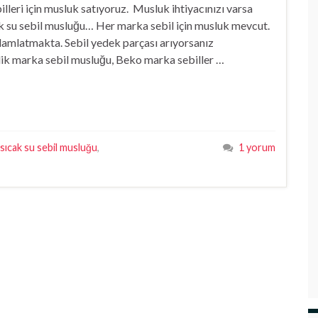
billeri için musluk satıyoruz. Musluk ihtiyacınızı varsa
ğuk su sebil musluğu… Her marka sebil için musluk mevcut.
amlatmakta. Sebil yedek parçası arıyorsanız
elik marka sebil musluğu, Beko marka sebiller …
sıcak su sebil musluğu
,
1 yorum