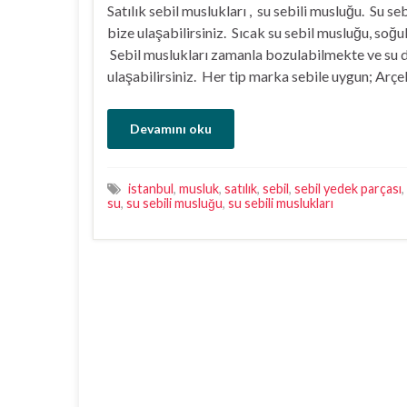
Satılık sebil muslukları , su sebili musluğu. Su se
bize ulaşabilirsiniz. Sıcak su sebil musluğu, so
Sebil muslukları zamanla bozulabilmekte ve su d
ulaşabilirsiniz. Her tip marka sebile uygun; Arç
Devamını oku
istanbul
,
musluk
,
satılık
,
sebil
,
sebil yedek parçası
,
su
,
su sebili musluğu
,
su sebili muslukları