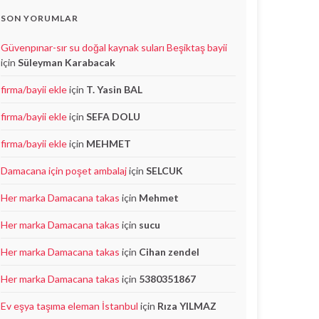
SON YORUMLAR
Güvenpınar-sır su doğal kaynak suları Beşiktaş bayii
için
Süleyman Karabacak
firma/bayii ekle
için
T. Yasin BAL
firma/bayii ekle
için
SEFA DOLU
firma/bayii ekle
için
MEHMET
Damacana için poşet ambalaj
için
SELCUK
Her marka Damacana takas
için
Mehmet
Her marka Damacana takas
için
sucu
Her marka Damacana takas
için
Cihan zendel
Her marka Damacana takas
için
5380351867
Ev eşya taşıma eleman İstanbul
için
Rıza YILMAZ