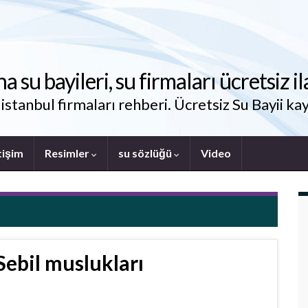
su bayileri, su firmaları ücretsiz il
stanbul firmaları rehberi. Ücretsiz Su Bayii kay
tişim
Resimler
su sözlüğü
Video
Sebil muslukları