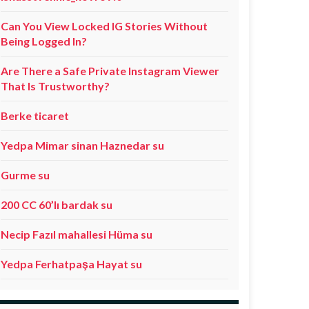
Can You View Locked IG Stories Without
Being Logged In?
Are There a Safe Private Instagram Viewer
That Is Trustworthy?
Berke ticaret
Yedpa Mimar sinan Haznedar su
Gurme su
200 CC 60’lı bardak su
Necip Fazıl mahallesi Hüma su
Yedpa Ferhatpaşa Hayat su