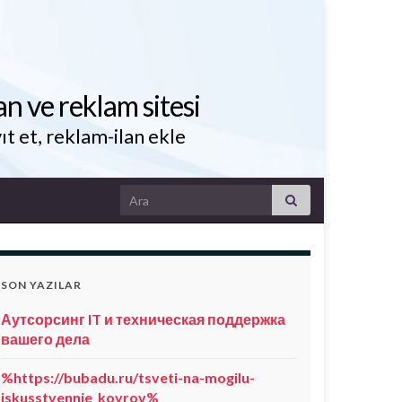
an ve reklam sitesi
ıt et, reklam-ilan ekle
Search for:
SON YAZILAR
Аутсорсинг IT и техническая поддержка
вашего дела
%https://bubadu.ru/tsveti-na-mogilu-
iskusstvennie_kovrov%