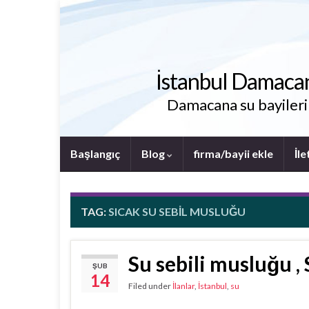
İstanbul Damacana 
Damacana su bayileri i
Başlangıç
Blog
firma/bayii ekle
İle
TAG:
SICAK SU SEBIL MUSLUĞU
Su sebili musluğu , 
ŞUB
14
Filed under
İlanlar
,
İstanbul
,
su